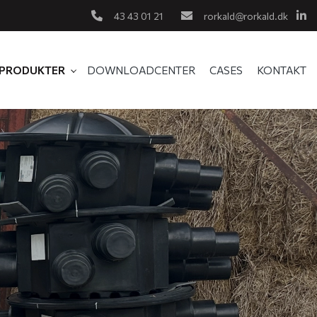
43 43 01 21
rorkald@rorkald.dk
PRODUKTER
DOWNLOADCENTER​
CASES
KONTAKT