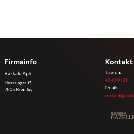
Firmainfo
Kontakt
Telefon:
Rørkald ApS
43 43 01 21
Hesselager 15,
Email:
2605 Brøndby
rorkald@rork