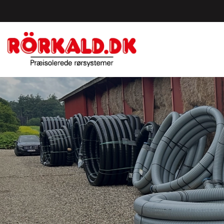
Gå
til
hovedindhold