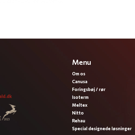
Menu
Om os
Canusa
Foringsbøj / rør
ald.dk
Isoterm
Meltex
Nitto
Rehau
Special designede løsninger